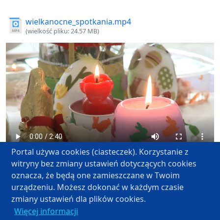
wielkanocne_spotkania.mp4
(wielkość pliku: 24.57 MB)
Portal używa cookies (ciasteczek). Korzystanie z
witryny bez zmiany ustawień dotyczących cookies
oznacza, że będą one zamieszczane w Twoim
urządzeniu. Możesz dokonać w każdym czasie
zmiany ustawień dla plików cookies.
Regulamin
Polityka Prywatności
Więcej informacji