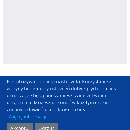
Portal używa cookies (ciasteczek). Korzystanie z
Powrót
witryny bez zmiany ustawień dotyczących cookies
oznacza, że będą one zamieszczane w Twoim
urządzeniu. Możesz dokonać w każdym czasie
zmiany ustawień dla plików cookies.
Regulamin
Polityka Prywatności
Więcej informacji
© 2022 SMP. Wszelkie prawa zastrzeżone.
Akceptuj
Odrzuć