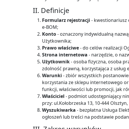
II. Definicje
Formularz rejestracji
- kwestionariusz 
e-BOM;
Konto
- oznaczony indywidualną nazwą 
Użytkownika;
Prawo właściwe
- do celów realizacji
Strona internetowa
- narzędzie, o naz
Użytkownik
- osoba fizyczna, osoba p
zdolność prawną, korzystająca z usług 
Warunki
- zbiór wszystkich postanowie
korzystania ze sklepu internetowego or
funkcji, właściwości lub promocji, jak ró
Właściciel
- podmiot udostępniający nini
przy: ul.Kołobrzeska 13, 10-444 Olszty
Wyszukiwarka
- bezpłatna Usługa Ele
ogłoszeń lub treści na podstawie podany
III. Zakres warunków