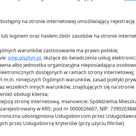
dostępny na stronie internetowej umożliwiający rejestrację
lub loginem oraz hasłem zbiór zasobów na stronie intern
 Ogólnych warunków zastosowanie ma prawo polskie;
wie:
smp.olsztyn.pl
, służące do świadczenia usług elektronic
rawna albo jednostka organizacyjna nieposiadająca osobowo
elektronicznych dostępnych w ramach strony internetowej;
ń m.in. niniejszych Ogólnych warunków, zasad polityki pryw
az wszelkich innych warunków, znajdujących się na stronie
wnież obsługi klienta;
ejszą stronę internetową, mianowicie: Spółdzielnia Mieszka
n, zarejestrowany w KRS: pod nr 0000026607, NIP: 739020384
ktroniczna udostępniona Usługobiorcom przez Usługodawcę
ch przez Usługobiorcę kryteriów (przy użyciu filtrów).