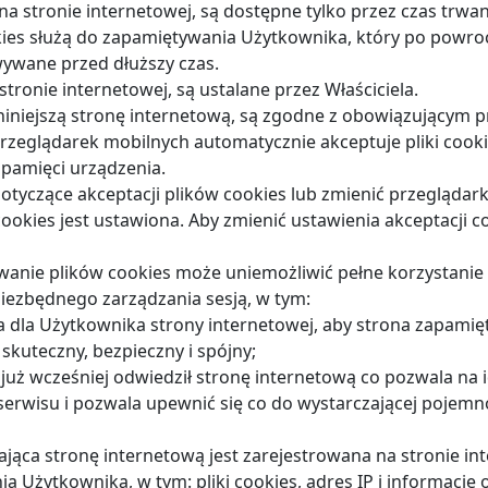
na stronie internetowej, są dostępne tylko przez czas trwan
kies służą do zapamiętywania Użytkownika, który po powroci
wane przed dłuższy czas.
stronie internetowej, są ustalane przez Właściciela.
 niniejszą stronę internetową, są zgodne z obowiązującym p
zeglądarek mobilnych automatycznie akceptuje pliki cookie
 pamięci urządzenia.
otyczące akceptacji plików cookies lub zmienić przegląda
okies jest ustawiona. Aby zmienić ustawienia akceptacji c
anie plików cookies może uniemożliwić pełne korzystanie 
iezbędnego zarządzania sesją, w tym:
a dla Użytkownika strony internetowej, aby strona zapamięt
skuteczny, bezpieczny i spójny;
uż wcześniej odwiedził stronę internetową co pozwala na id
 serwisu i pozwala upewnić się co do wystarczającej pojemn
ąca stronę internetową jest zarejestrowana na stronie in
ia Użytkownika, w tym: pliki cookies, adres IP i informacje