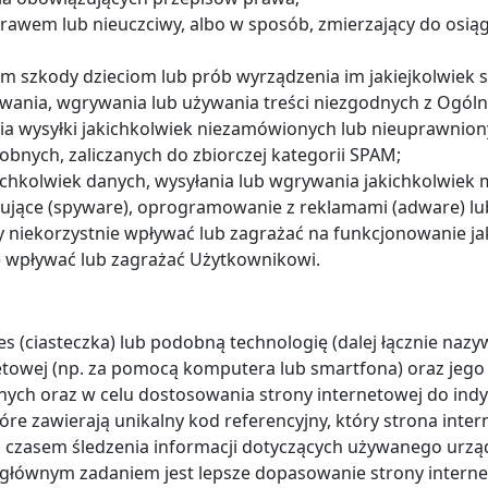
prawem lub nieuczciwy, albo w sposób, zmierzający do osi
m szkody dzieciom lub prób wyrządzenia im jakiejkolwiek 
wania, wgrywania lub używania treści niezgodnych z Ogól
a wysyłki jakichkolwiek niezamówionych lub nieuprawnion
obnych, zaliczanych do zbiorczej kategorii SPAM;
hkolwiek danych, wysyłania lub wgrywania jakichkolwiek m
ujące (spyware), oprogramowanie z reklamami (adware) lub
iekorzystnie wpływać lub zagrażać na funkcjonowanie ja
 wpływać lub zagrażać Użytkownikowi.
s (ciasteczka) lub podobną technologię (dalej łącznie naz
etowej (np. za pomocą komputera lub smartfona) oraz jego
znych oraz w celu dostosowania strony internetowej do in
które zawierają unikalny kod referencyjny, który strona int
 czasem śledzenia informacji dotyczących używanego urząd
 głównym zadaniem jest lepsze dopasowanie strony intern