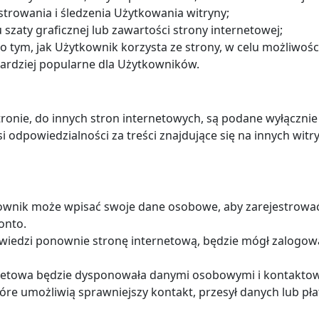
rowania i śledzenia Użytkowania witryny;
aty graficznej lub zawartości strony internetowej;
 o tym, jak Użytkownik korzysta ze strony, w celu możliwości
bardziej popularne dla Użytkowników.
stronie, do innych stron internetowych, są podane wyłączni
si odpowiedzialności za treści znajdujące się na innych witr
kownik może wpisać swoje dane osobowe, aby zarejestrować
onto.
wiedzi ponownie stronę internetową, będzie mógł zalogowa
rnetowa będzie dysponowała danymi osobowymi i kontakt
które umożliwią sprawniejszy kontakt, przesył danych lub pł