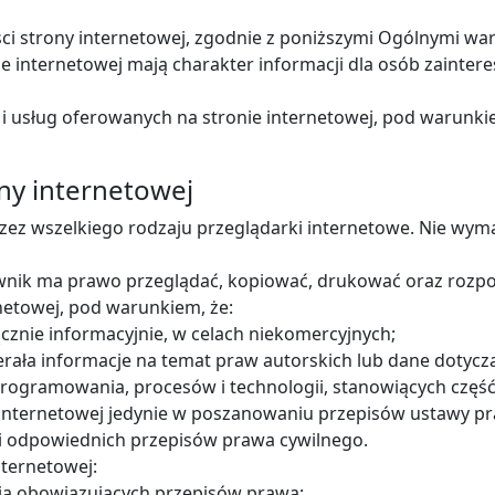
ści strony internetowej, zgodnie z poniższymi Ogólnymi wa
ie internetowej mają charakter informacji dla osób zaint
i usług oferowanych na stronie internetowej, pod warunk
ony internetowej
zez wszelkiego rodzaju przeglądarki internetowe. Nie wym
nik ma prawo przeglądać, kopiować, drukować oraz rozp
rnetowej, pod warunkiem, że:
cznie informacyjnie, w celach niekomercyjnych;
ała informacje na temat praw autorskich lub dane dotycząc
rogramowania, procesów i technologii, stanowiących część
internetowej jedynie w poszanowaniu przepisów ustawy p
 i odpowiednich przepisów prawa cywilnego.
nternetowej:
a obowiązujących przepisów prawa;